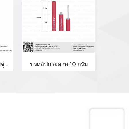
บรรจุภัณฑ์หลอดลิปจิ้มจุ่ม หลอดลิปกลอส bottle lip gloss/ lip bottle ขวดลิป บรรจุภัณฑ์ใส่ลิป จำหน่ายบรรจุภัณฑ์เครื่องสำอางรรจุภัณฑ์เครื่องสำอางทุกประเภท
ขวดลิปกระดาษ 10 กรัม