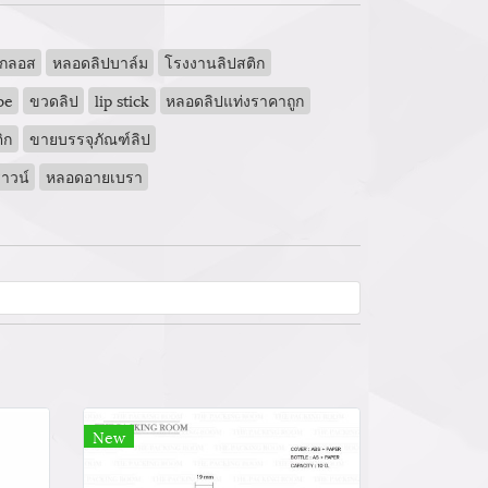
ปกลอส
หลอดลิปบาล์ม
โรงงานลิปสติก
be
ขวดลิป
lip stick
หลอดลิปแท่งราคาถูก
ิก
ขายบรรจุภัณฑ์ลิป
าวน์
หลอดอายเบรา
New