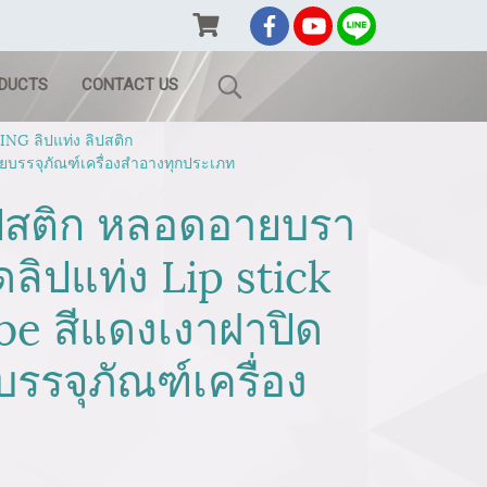
ODUCTS
CONTACT US
G ลิปแท่ง ลิปสติก
ายบรรจุภัณฑ์เครื่องสำอางทุกประเภท
ิปสติก หลอดอายบรา
ิปแท่ง Lip stick
be สีแดงเงาฝาปิด
รรจุภัณฑ์เครื่อง