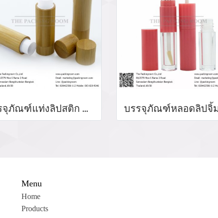
บรรจุภัณฑ์แท่งลิปสติก หลอดลิปแท่ง Lip stick package/ Lip tube สีแดงเงาฝาปิดแม่เหล็ก จำหน่ายบรรจุภัณฑ์เครื่องสำอางทุกประเภท
Menu
Home
Products