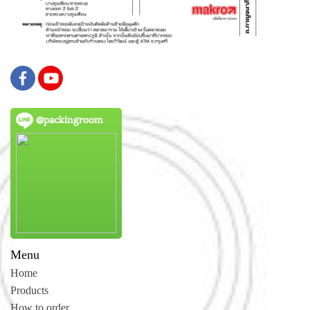
@packingroom
Menu
Home
Products
How to order