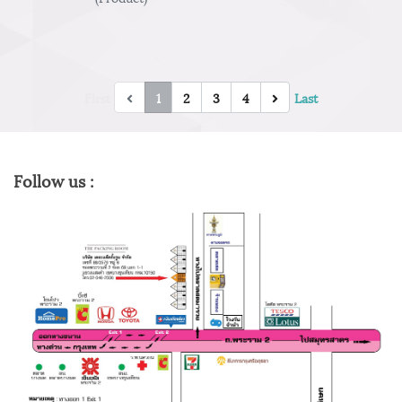
First
1
2
3
4
Last
Follow us :