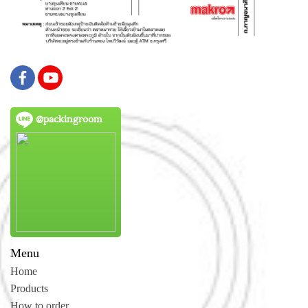
@packingroom
Menu
Home
Products
How to order