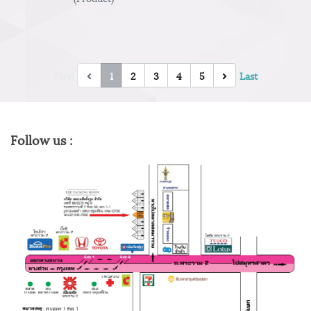
First
1
2
3
4
5
Last
Follow us :