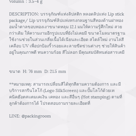
Volumn：3.5-4 g
DESCRIPTION: บรรจุภัณฑ์แท่งลิปสติก หลอดลิปแท่ง Lip stick
package/ Lip บรรจุภัณฑ์ลิปแท่งทรงกลมฐานสีทองด้านฝาทอง
อมน้ำตาลขอบทองเงาขนาดหลุม 12.1 มมให้ความรู้ศึกใหม่ สวย
กว่าเดิม ให้ความงามอีกรูปแบบที่ยังไม่เคยมี ขนาดโมลมาตรฐาน
ใช้งานช่วยในส่วนเกลี่ยเนื้อได้เนียนละเอียด สไตล์ใหม่ งานไล่สี
เคลือบ UV เพื่อปกป้องริ้วรอยและลายขีดข่วนต่างๆ ช่วยให้สินค้า
อยู่ในคุณภาพดี ทนความร้อย สีไม่ลอก มีคุณสมบัติทนต่อสารเคมี
ขนาด H: 76 mm D: 21.5 mm
**หมายเหตุ: สามารถเปลี่ยนสีได้ทุกสีตามความต้องการ และมี
บริการสกรีนโลโก้ (Logo SilkScreen) และปั๊มโลโก้ด้วยเท
คนิคฮ๊อตสแตมเคเงิน เคทอง และสีอื่นๆ (Hot stamping) ตามที่
ลูกค้าต้องการได้ โปรดสอบถามรายละเอียดที่
LINE: @packingroom