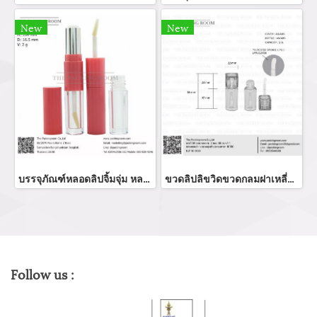
New
New
บรรจุภัณฑ์หลอดลิปจิ้มจุ่ม หลอดลิปกลอส bottle lip gloss/ lip bottle ขวดลิป บรรจุภัณฑ์ใส่ลิป จำหน่ายบรรจุภัณฑ์เครื่องสำอางรรจุภัณฑ์เครื่องสำอางทุกประเภท
ขวดลิปลิขวิดขวดกลมฝาเหลี่ยม
Follow us :