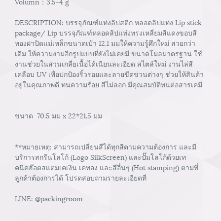
Volumn：3.5-4 g
DESCRIPTION: บรรจุภัณฑ์แท่งลิปสติก หลอดลิปแท่ง Lip stick
package/ Lip บรรจุภัณฑ์หลอดลิปแท่งทรงเหลี่ยมสีแดงขอบสี
ทองฝาปิดแม่เหล็กขนาดเบ้า 12.1 มมให้ความรู้ศึกใหม่ สวยกว่า
เดิม ให้ความงามอีกรูปแบบที่ยังไม่เคยมี ขนาดโมลมาตรฐาน ใช้
งานช่วยในส่วนเกลี่ยเนื้อได้เนียนละเอียด สไตล์ใหม่ งานไล่สี
เคลือบ UV เพื่อปกป้องริ้วรอยและลายขีดข่วนต่างๆ ช่วยให้สินค้า
อยู่ในคุณภาพดี ทนความร้อย สีไม่ลอก มีคุณสมบัติทนต่อสารเคมี
ขนาด 70.5 มม x 22*21.5 มม
**หมายเหตุ: สามารถเปลี่ยนสีได้ทุกสีตามความต้องการ และมี
บริการสกรีนโลโก้ (Logo SilkScreen) และปั๊มโลโก้ด้วยเท
คนิคฮ๊อตสแตมเคเงิน เคทอง และสีอื่นๆ (Hot stamping) ตามที่
ลูกค้าต้องการได้ โปรดสอบถามรายละเอียดที่
LINE: @packingroom