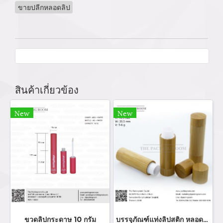
ขายปลีกหลอดลิป
สินค้าเกี่ยวข้อง
New
New
ขวดลิปกระดาษ 10 กรัม
บรรจุภัณฑ์แท่งลิปสติก หลอดลิปแท่ง Lip stick package/ Lip tube สีแดงเงาฝาปิดแม่เหล็ก จำหน่ายบรรจุภัณฑ์เครื่องสำอางทุกประเภท