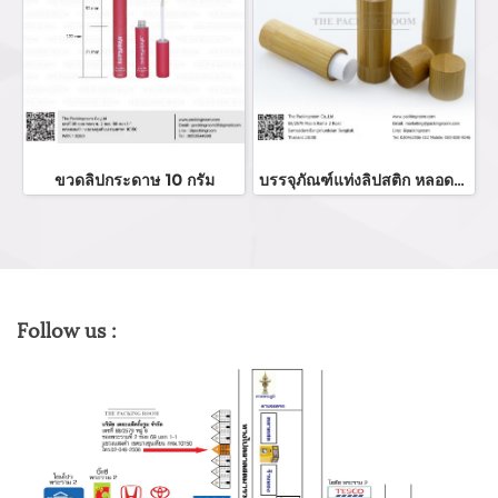
ขวดลิปกระดาษ 10 กรัม
บรรจุภัณฑ์แท่งลิปสติก หลอดลิปแท่ง Lip stick package/ Lip tube สีแดงเงาฝาปิดแม่เหล็ก จำหน่ายบรรจุภัณฑ์เครื่องสำอางทุกประเภท
Follow us :