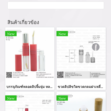
สินค้าเกี่ยวข้อง
New
New
บรรจุภัณฑ์หลอดลิปจิ้มจุ่ม หลอดลิปกลอส bottle lip gloss/ lip bottle ขวดลิป บรรจุภัณฑ์ใส่ลิป จำหน่ายบรรจุภัณฑ์เครื่องสำอางรรจุภัณฑ์เครื่องสำอางทุกประเภท
ขวดลิปลิขวิดขวดกลมฝาเหลี่ยม
New
New