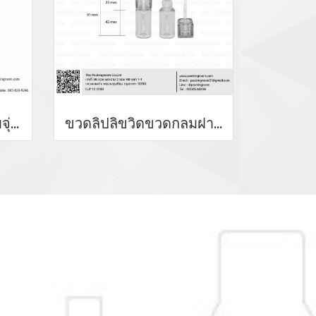
บรรจุภัณฑ์หลอดลิปจิ้มจุ่ม หลอดลิปกลอส bottle lip gloss/ lip bottle ขวดลิป บรรจุภัณฑ์ใส่ลิป จำหน่ายบรรจุภัณฑ์เครื่องสำอางรรจุภัณฑ์เครื่องสำอางทุกประเภท
ขวดลิปลิขวิดขวดกลมฝาเหลี่ยม