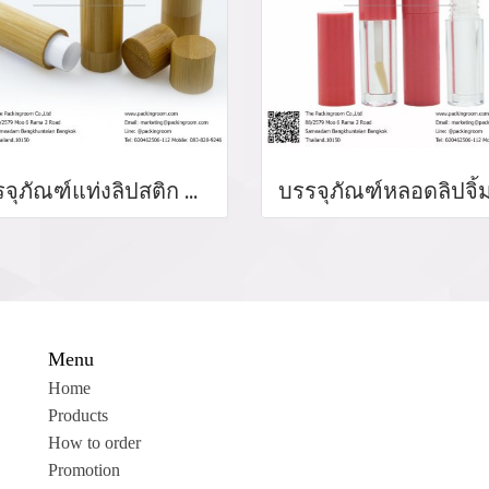
บรรจุภัณฑ์แท่งลิปสติก หลอดลิปแท่ง Lip stick package/ Lip tube สีแดงเงาฝาปิดแม่เหล็ก จำหน่ายบรรจุภัณฑ์เครื่องสำอางทุกประเภท
Menu
Home
Products
How to order
Promotion