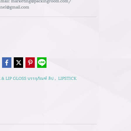
 Email: marketing@packingroom.com/
nnel@gmail.com
e
 & LIP GLOSS บรรจุภัณฑ์ ลิป
,
LIPSTICK