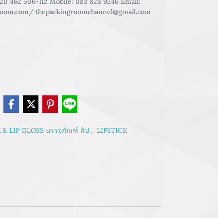
020 462 506-112 Mobile: 083 828 9246 Email:
room.com/ thepackingroomchannel@gmail.com
e
 & LIP GLOSS บรรจุภัณฑ์ ลิป
,
LIPSTICK