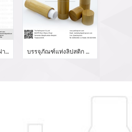
ขวดลิปลิขวิดขวดกลมฝาเหลี่ยม
บรรจุภัณฑ์แท่งลิปสติก หลอดลิปแท่ง Lip stick package/ Lip tube สีแดงเงาฝาปิดแม่เหล็ก จำหน่ายบรรจุภัณฑ์เครื่องสำอางทุกประเภท