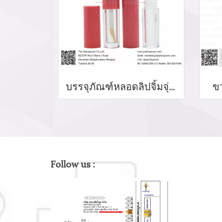
บรรจุภัณฑ์หลอดลิปจิ้มจุ่ม หลอดลิปกลอส bottle lip gloss/ lip bottle ขวดลิป บรรจุภัณฑ์ใส่ลิป จำหน่ายบรรจุภัณฑ์เครื่องสำอางรรจุภัณฑ์เครื่องสำอางทุกประเภท
ข
Follow us :