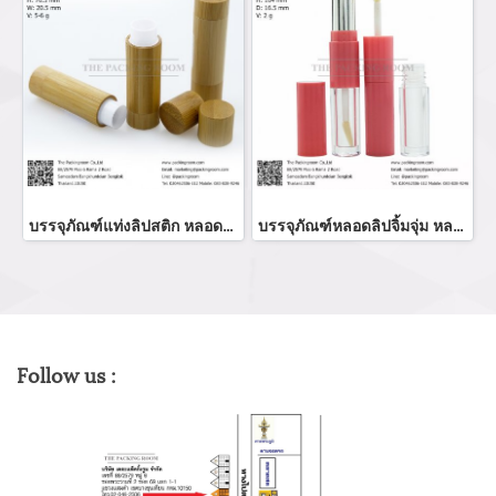
บรรจุภัณฑ์แท่งลิปสติก หลอดลิปแท่ง Lip stick package/ Lip tube สีแดงเงาฝาปิดแม่เหล็ก จำหน่ายบรรจุภัณฑ์เครื่องสำอางทุกประเภท
บรรจุภัณฑ์หลอดลิปจิ้มจุ่ม หลอดลิปกลอส bottle lip gloss/ lip bottle ขวดลิป บรรจุภัณฑ์ใส่ลิป จำหน่ายบรรจุภัณฑ์เครื่องสำอางรรจุภัณฑ์เครื่องสำอางทุกประเภท
Follow us :