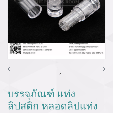
บรรจุภัณฑ์ แท่ง
ลิปสติก หลอดลิปแท่ง