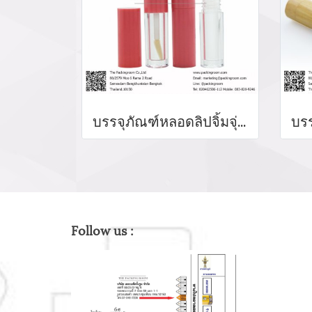
บรรจุภัณฑ์หลอดลิปจิ้มจุ่ม หลอดลิปกลอส bottle lip gloss/ lip bottle ขวดลิป บรรจุภัณฑ์ใส่ลิป จำหน่ายบรรจุภัณฑ์เครื่องสำอางรรจุภัณฑ์เครื่องสำอางทุกประเภท
Follow us :