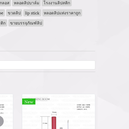
ปกลอส
หลอดลิปบาล์ม
โรงงานลิปสติก
be
ขวดลิป
lip stick
หลอดลิปแท่งราคาถูก
ติก
ขายบรรจุภัณฑ์ลิป
New