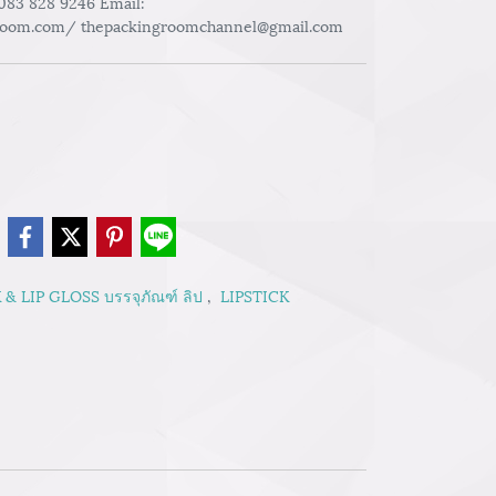
 083 828 9246 Email:
room.com/ thepackingroomchannel@gmail.com
e
 & LIP GLOSS บรรจุภัณฑ์ ลิป
,
LIPSTICK