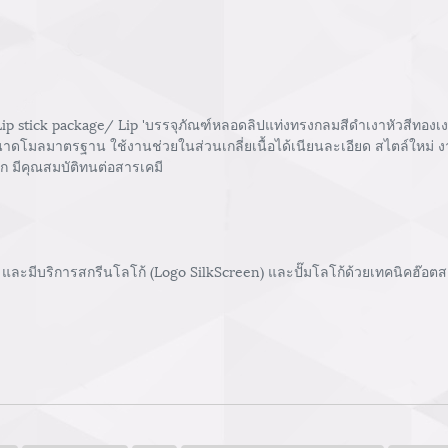
p stick package/ Lip 'บรรจุภัณฑ์หลอดลิปแท่งทรงกลมสีดำเงาหัวสีทองเงา
ขนาดโมลมาตรฐาน ใช้งานช่วยในส่วนเกลี่ยเนื้อได้เนียนละเอียด สไตล์ใหม่ ง
อก มีคุณสมบัติทนต่อสารเคมี
และมีบริการสกรีนโลโก้ (Logo SilkScreen) และปั๊มโลโก้ด้วยเทคนิคฮ๊อตสแ