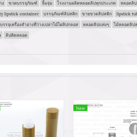
าง
ขวดบรรจุภัณฑ์
จิ้มจุ่ม
โรงงานผลิตหลอดลิปทุกประเภท
หลอดลิ
y lipstick container
บรรจุภัณฑ์ลิปสติก
ขายขวดลิปสติก
lipstick tu
รจุเครื่องสำอางที่ว่างเปล่าไม้ไผ่ลิปกลอส
หลอดลิปแท่งๆ
ไม้หลอดลิปส
ษ
ลิปติดหลอด
New