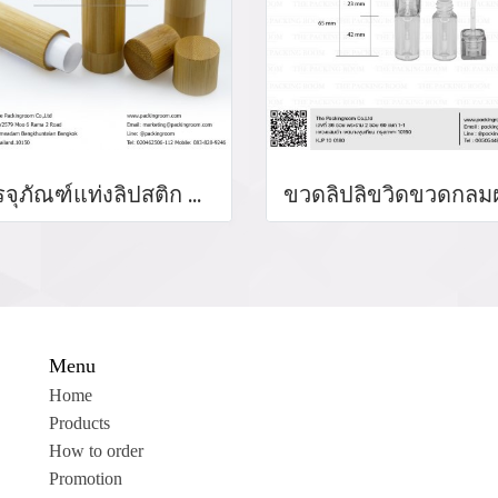
บรรจุภัณฑ์แท่งลิปสติก หลอดลิปแท่ง Lip stick package/ Lip tube สีแดงเงาฝาปิดแม่เหล็ก จำหน่ายบรรจุภัณฑ์เครื่องสำอางทุกประเภท
Menu
Home
Products
How to order
Promotion