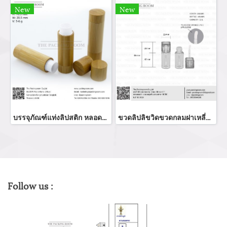
New
New
บรรจุภัณฑ์แท่งลิปสติก หลอดลิปแท่ง Lip stick package/ Lip tube สีแดงเงาฝาปิดแม่เหล็ก จำหน่ายบรรจุภัณฑ์เครื่องสำอางทุกประเภท
ขวดลิปลิขวิดขวดกลมฝาเหลี่ยม
Follow us :