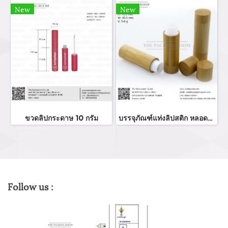
New
New
ขวดลิปกระดาษ 10 กรัม
บรรจุภัณฑ์แท่งลิปสติก หลอดลิปแท่ง Lip stick package/ Lip tube สีแดงเงาฝาปิดแม่เหล็ก จำหน่ายบรรจุภัณฑ์เครื่องสำอางทุกประเภท
Follow us :