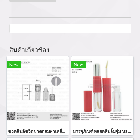
สินค้าเกี่ยวข้อง
New
New
ขวดลิปลิขวิดขวดกลมฝาเหลี่ยม
บรรจุภัณฑ์หลอดลิปจิ้มจุ่ม หลอดลิปกลอส bottle lip gloss/ lip bottle ขวดลิป บรรจุภัณฑ์ใส่ลิป จำหน่ายบรรจุภัณฑ์เครื่องสำอางรรจุภัณฑ์เครื่องสำอางทุกประเภท