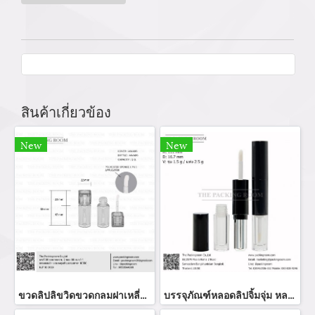
สินค้าเกี่ยวข้อง
New
New
ขวดลิปลิขวิดขวดกลมฝาเหลี่ยม
บรรจุภัณฑ์หลอดลิปจิ้มจุ่ม หลอดลิปกลอส bottle lip gloss/ lip bottle ขวดลิป บรรจุภัณฑ์ใส่ลิป จำหน่ายบรรจุภัณฑ์เครื่องสำอางรรจุภัณฑ์เครื่องสำอางทุกประเภท