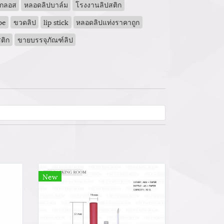
ปกลอส
หลอดลิปบาล์ม
โรงงานลิปสติก
be
ขวดลิป
lip stick
หลอดลิปแท่งราคาถูก
ติก
ขายบรรจุภัณฑ์ลิป
New