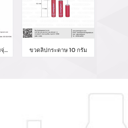
บรรจุภัณฑ์หลอดลิปจิ้มจุ่ม หลอดลิปกลอส bottle lip gloss/ lip bottle ขวดลิป บรรจุภัณฑ์ใส่ลิป จำหน่ายบรรจุภัณฑ์เครื่องสำอางรรจุภัณฑ์เครื่องสำอางทุกประเภท
ขวดลิปกระดาษ 10 กรัม