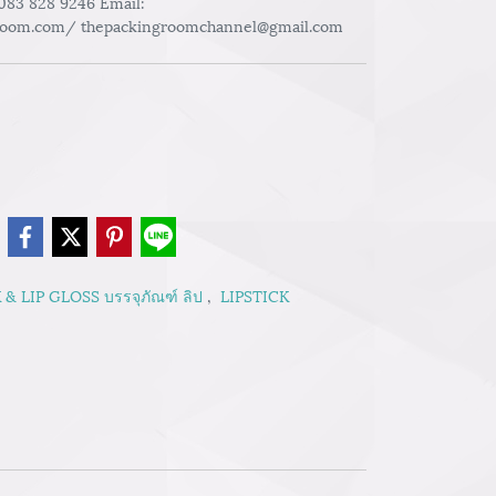
 083 828 9246 Email:
room.com/ thepackingroomchannel@gmail.com
e
 & LIP GLOSS บรรจุภัณฑ์ ลิป
,
LIPSTICK