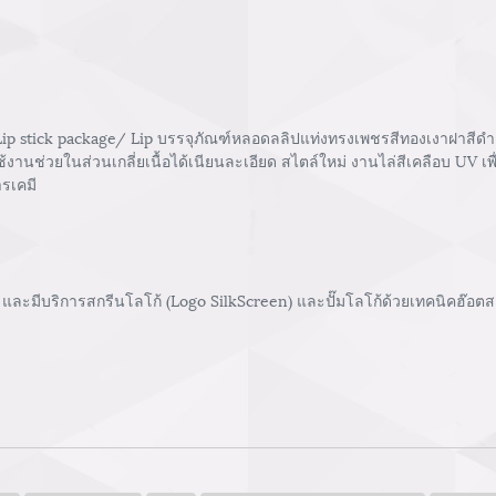
p stick package/ Lip บรรจุภัณฑ์หลอดลลิปแท่งทรงเพชรสีทองเงาฝาสีดำเงาข
นช่วยในส่วนเกลี่ยเนื้อได้เนียนละเอียด สไตล์ใหม่ งานไล่สีเคลือบ UV เพื่
รเคมี
และมีบริการสกรีนโลโก้ (Logo SilkScreen) และปั๊มโลโก้ด้วยเทคนิคฮ๊อตสแ