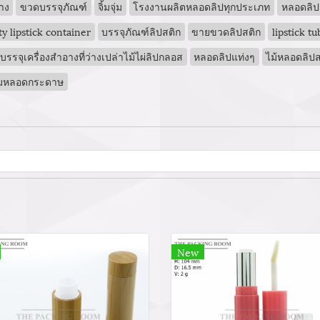
าง
ขวดบรรจุภัณฑ์
จิ้มจุ่ม
โรงงานผลิตหลอดลิปทุกประเภท
หลอดลิ
y lipstick container
บรรจุภัณฑ์ลิปสติก
ขายขวดลิปสติก
lipstick tu
รจุเครื่องสำอางที่ว่างเปล่าไม้ไผ่ลิปกลอส
หลอดลิปแท่งๆ
ไม้หลอดลิปส
์มหลอดกระดาษ
New