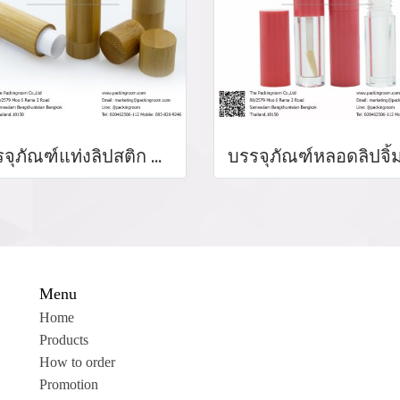
บรรจุภัณฑ์แท่งลิปสติก หลอดลิปแท่ง Lip stick package/ Lip tube สีแดงเงาฝาปิดแม่เหล็ก จำหน่ายบรรจุภัณฑ์เครื่องสำอางทุกประเภท
Menu
Home
Products
How to order
Promotion