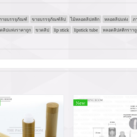
นกายบรรจุภัณฑ์
ขายบรรจุภัณฑ์ลิป
ไม้หลอดลิปสติก
หลอดลิปแท่ง
ภา
ดลิปแท่งราคาถูก
ขวดลิป
lip stick
lipstick tube
หลอดลิปสติกราาถู
New