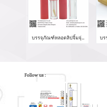
บรรจุภัณฑ์หลอดลิปจิ้มจุ่ม หลอดลิปกลอส bottle lip gloss/ lip bottle ขวดลิป บรรจุภัณฑ์ใส่ลิป จำหน่ายบรรจุภัณฑ์เครื่องสำอางรรจุภัณฑ์เครื่องสำอางทุกประเภท
Follow us :