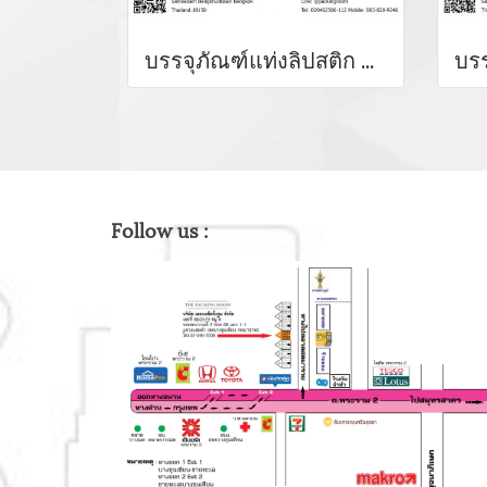
บรรจุภัณฑ์แท่งลิปสติก หลอดลิปแท่ง Lip stick package/ Lip tube สีแดงเงาฝาปิดแม่เหล็ก จำหน่ายบรรจุภัณฑ์เครื่องสำอางทุกประเภท
Follow us :