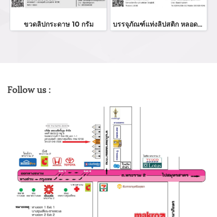
ขวดลิปกระดาษ 10 กรัม
บรรจุภัณฑ์แท่งลิปสติก หลอดลิปแท่ง Lip stick package/ Lip tube สีแดงเงาฝาปิดแม่เหล็ก จำหน่ายบรรจุภัณฑ์เครื่องสำอางทุกประเภท
Follow us :