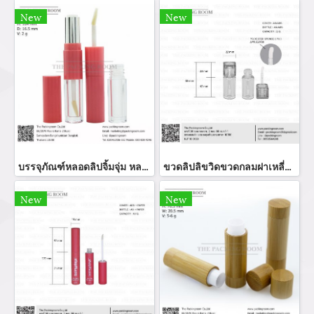
New
New
บรรจุภัณฑ์หลอดลิปจิ้มจุ่ม หลอดลิปกลอส bottle lip gloss/ lip bottle ขวดลิป บรรจุภัณฑ์ใส่ลิป จำหน่ายบรรจุภัณฑ์เครื่องสำอางรรจุภัณฑ์เครื่องสำอางทุกประเภท
ขวดลิปลิขวิดขวดกลมฝาเหลี่ยม
New
New