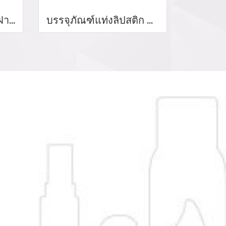
ขวดลิปลิขวิดขวดกลมฝาเหลี่ยม
บรรจุภัณฑ์แท่งลิปสติก หลอดลิปแท่ง Lip stick package/ Lip tube สีแดงเงาฝาปิดแม่เหล็ก จำหน่ายบรรจุภัณฑ์เครื่องสำอางทุกประเภท