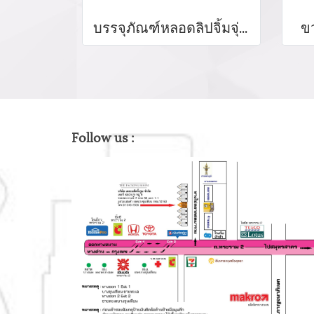
บรรจุภัณฑ์หลอดลิปจิ้มจุ่ม หลอดลิปกลอส bottle lip gloss/ lip bottle ขวดลิป บรรจุภัณฑ์ใส่ลิป จำหน่ายบรรจุภัณฑ์เครื่องสำอางรรจุภัณฑ์เครื่องสำอางทุกประเภท
ข
Follow us :