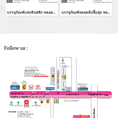
บรรจุภัณฑ์แท่งลิปสติก หลอดลิปแท่ง Lip stick package/ Lip tube สีแดงเงาฝาปิดแม่เหล็ก จำหน่ายบรรจุภัณฑ์เครื่องสำอางทุกประเภท
บรรจุภัณฑ์หลอดลิปจิ้มจุ่ม หลอดลิปกลอส bottle lip gloss/ lip bottle ขวดลิป บรรจุภัณฑ์ใส่ลิป จำหน่ายบรรจุภัณฑ์เครื่องสำอางรรจุภัณฑ์เครื่องสำอางทุกประเภท
Follow us :