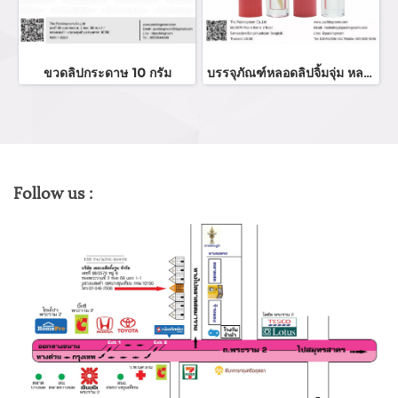
ขวดลิปกระดาษ 10 กรัม
บรรจุภัณฑ์หลอดลิปจิ้มจุ่ม หลอดลิปกลอส bottle lip gloss/ lip bottle ขวดลิป บรรจุภัณฑ์ใส่ลิป จำหน่ายบรรจุภัณฑ์เครื่องสำอางรรจุภัณฑ์เครื่องสำอางทุกประเภท
Follow us :