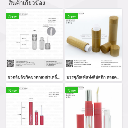
สินค้าเกี่ยวข้อง
New
New
ขวดลิปลิขวิดขวดกลมฝาเหลี่ยม
บรรจุภัณฑ์แท่งลิปสติก หลอดลิปแท่ง Lip stick package/ Lip tube สีแดงเงาฝาปิดแม่เหล็ก จำหน่ายบรรจุภัณฑ์เครื่องสำอางทุกประเภท
New
New