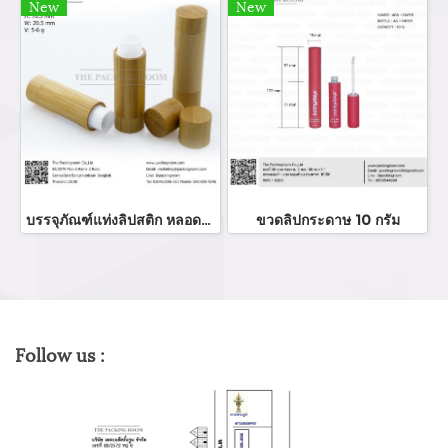
New
New
บรรจุภัณฑ์แท่งลิปสติก หลอดลิปแท่ง Lip stick package/ Lip tube สีแดงเงาฝาปิดแม่เหล็ก จำหน่ายบรรจุภัณฑ์เครื่องสำอางทุกประเภท
ขวดลิปกระดาษ 10 กรัม
Follow us :