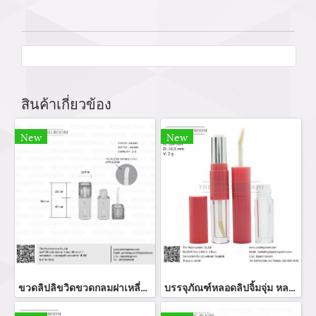
สินค้าเกี่ยวข้อง
New
New
ขวดลิปลิขวิดขวดกลมฝาเหลี่ยม
บรรจุภัณฑ์หลอดลิปจิ้มจุ่ม หลอดลิปกลอส bottle lip gloss/ lip bottle ขวดลิป บรรจุภัณฑ์ใส่ลิป จำหน่ายบรรจุภัณฑ์เครื่องสำอางรรจุภัณฑ์เครื่องสำอางทุกประเภท