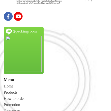
@packingroom
Menu
Home
Products
How to order
Promotion
Contact us