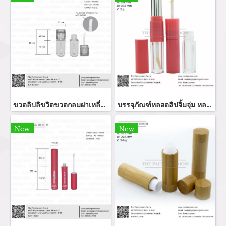
ขวดลิปลิขวิดขวดกลมฝาเหลี่ยม
บรรจุภัณฑ์หลอดลิปจิ้มจุ่ม หลอดลิปกลอส bottle lip gloss/ lip bottle ขวดลิป บรรจุภัณฑ์ใส่ลิป จำหน่ายบรรจุภัณฑ์เครื่องสำอางรรจุภัณฑ์เครื่องสำอางทุกประเภท
New
New