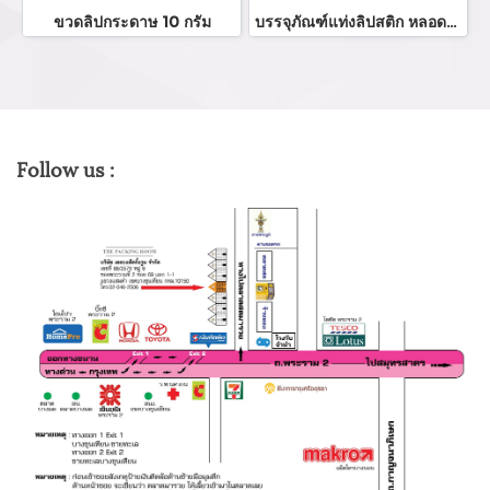
ขวดลิปกระดาษ 10 กรัม
บรรจุภัณฑ์แท่งลิปสติก หลอดลิปแท่ง Lip stick package/ Lip tube สีแดงเงาฝาปิดแม่เหล็ก จำหน่ายบรรจุภัณฑ์เครื่องสำอางทุกประเภท
Follow us :