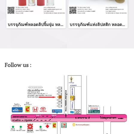
บรรจุภัณฑ์หลอดลิปจิ้มจุ่ม หลอดลิปกลอส bottle lip gloss/ lip bottle ขวดลิป บรรจุภัณฑ์ใส่ลิป จำหน่ายบรรจุภัณฑ์เครื่องสำอางรรจุภัณฑ์เครื่องสำอางทุกประเภท
บรรจุภัณฑ์แท่งลิปสติก หลอดลิปแท่ง Lip stick package/ Lip tube สีแดงเงาฝาปิดแม่เหล็ก จำหน่ายบรรจุภัณฑ์เครื่องสำอางทุกประเภท
Follow us :