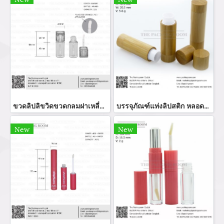
ขวดลิปลิขวิดขวดกลมฝาเหลี่ยม
บรรจุภัณฑ์แท่งลิปสติก หลอดลิปแท่ง Lip stick package/ Lip tube สีแดงเงาฝาปิดแม่เหล็ก จำหน่ายบรรจุภัณฑ์เครื่องสำอางทุกประเภท
New
New