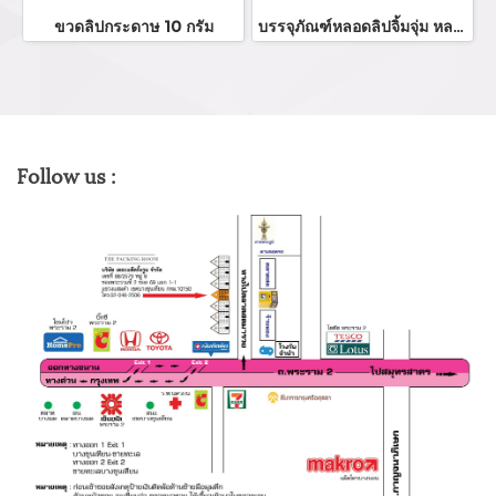
ขวดลิปกระดาษ 10 กรัม
บรรจุภัณฑ์หลอดลิปจิ้มจุ่ม หลอดลิปกลอส bottle lip gloss/ lip bottle ขวดลิป บรรจุภัณฑ์ใส่ลิป จำหน่ายบรรจุภัณฑ์เครื่องสำอางรรจุภัณฑ์เครื่องสำอางทุกประเภท
Follow us :