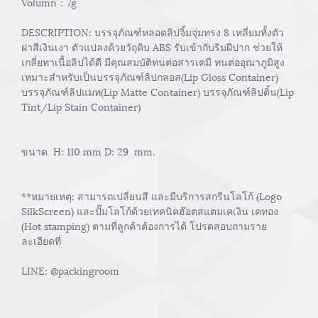
Volumn：7g
DESCRIPTION: บรรจุภัณฑ์หลอดลิปจิ้มจุ่มทรง 8 เหลี่ยมทั้งตัว
ฝาสีเงินเงา ตัวแปลงด้วยวัถุดิบ ABS รับเข้ากับริมฝีปาก ช่วยให้
เกลี่ยทาเนื้อลิปได้ดี มีคุณสมบัติทนต่อสารเคมี ทนต่ออุณาภูมิสูง
เหมาะสำหรับเป็นบรรจุภัณฑ์ลิปกลอส(Lip Gloss Container)
บรรจุภัณฑ์ลิปแมท(Lip Matte Container) บรรจุภัณฑ์ลิปติ้น(Lip
Tint/Lip Stain Container)
ขนาด H: 110 mm D: 29 mm.
**หมายเหตุ: สามารถเปลี่ยนสี และมีบริการสกรีนโลโก้ (Logo
SilkScreen) และปั๊มโลโก้ด้วยเทคนิคฮ๊อตสแตมเคเงิน เคทอง
(Hot stamping) ตามที่ลูกค้าต้องการได้ โปรดสอบถามราย
ละเอียดที่
LINE: @packingroom