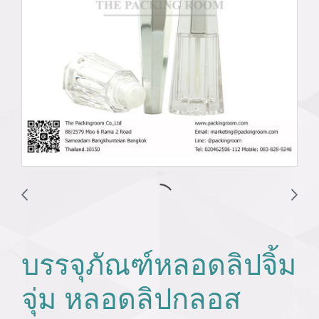
บรรจุภัณฑ์หลอดลิปจิ้ม
จุ่ม หลอดลิปกลอส