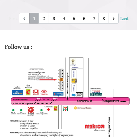
First
1
2
3
4
5
6
7
8
Last
Follow us :