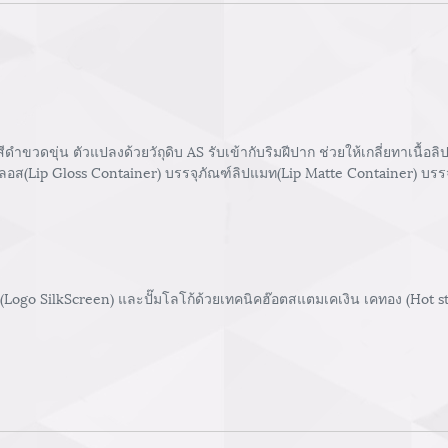
ขวดขุ่น ตัวแปลงด้วยวัถุดิบ AS รับเข้ากับริมฝีปาก ช่วยให้เกลี่ยทาเนื้อลิ
กลอส(Lip Gloss Container) บรรจุภัณฑ์ลิปแมท(Lip Matte Container) บรรจุ
 (Logo SilkScreen) และปั๊มโลโก้ด้วยเทคนิคฮ๊อตสแตมเคเงิน เคทอง (Hot 