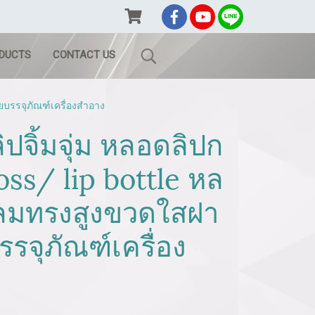
ODUCTS
CONTACT US
ยบรรจุภัณฑ์เครื่องสำอาง
ปจิ้มจุ่ม หลอดลิปก
oss/ lip bottle หล
งกลมทรงสูงขวดใสฝา
รจุภัณฑ์เครื่อง