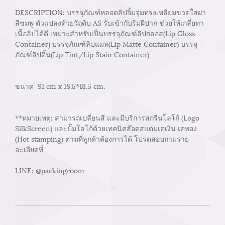
DESCRIPTION: บรรจุภัณฑ์หลอดลิปจิ้มจุ่มทรงเหลี่ยมขวดใสฝา
สีชมพู ตัวแปลงด้วยวัถุดิบ AS รับเข้ากับริมฝีปาก ช่วยให้เกลี่ยทา
เนื้อลิปได้ดี เหมาะสำหรับเป็นบรรจุภัณฑ์ลิปกลอส(Lip Gloss
Container) บรรจุภัณฑ์ลิปแมท(Lip Matte Container) บรรจุ
ภัณฑ์ลิปติ้น(Lip Tint/Lip Stain Container)
ขนาด 91 cm x 18.5*18.5 cm.
**หมายเหตุ: สามารถเปลี่ยนสี และมีบริการสกรีนโลโก้ (Logo
SilkScreen) และปั๊มโลโก้ด้วยเทคนิคฮ๊อตสแตมเคเงิน เคทอง
(Hot stamping) ตามที่ลูกค้าต้องการได้ โปรดสอบถามราย
ละเอียดที่
LINE: @packingroom