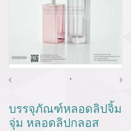
บรรจุภัณฑ์หลอดลิปจิ้ม
จุ่ม หลอดลิปกลอส