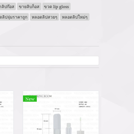
าลิปก๊อส
ขายลิบก็อส
ขวด lip gloss
ลิปจุ่มราคาถูก
หลอดลิปสวยๆ
หลอดลิปใหม่ๆ
New