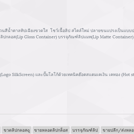
วนสีน้ำตาลทิปเฉียงขวดใส โชว์เนื้อลิป สไตล์ใหม่ ปลายขนแปรงเป็นแบบปลาย
ณฑ์ลิปกลอส(Lip Gloss Container) บรรจุภัณฑ์ลิปแมท(Lip Matte Container) 
 (Logo SilkScreen) และปั๊มโลโก้ด้วยเทคนิคฮ๊อตสแตมเคเงิน เคทอง (Hot 
ขวดลิปกลอสq
ขายหลอดลิปกล็อส
บรรจุภัณฑ์ลิป
ขายปลีก/ส่งหลอด