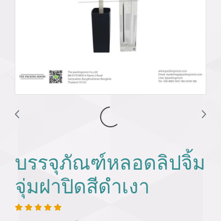
บรรจุภัณฑ์หลอดลิปจิ้ม
จุ่มฝาปิดสีดำเงา