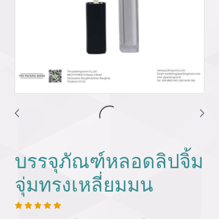
บรรจุภัณฑ์หลอดลิปจิ้ม
จุ่มทรงเหลี่ยมมน