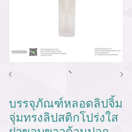
บรรจุภัณฑ์หลอดลิปจิ้ม
จุ่มทรงลิปสติกโปร่งใส
ฝาขอบขาวด้านปอก