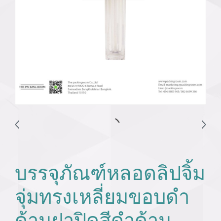
บรรจุภัณฑ์หลอดลิปจิ้ม
จุ่มทรงเหลี่ยมขอบดำ
ด้านฝาปิดสีดำด้าน