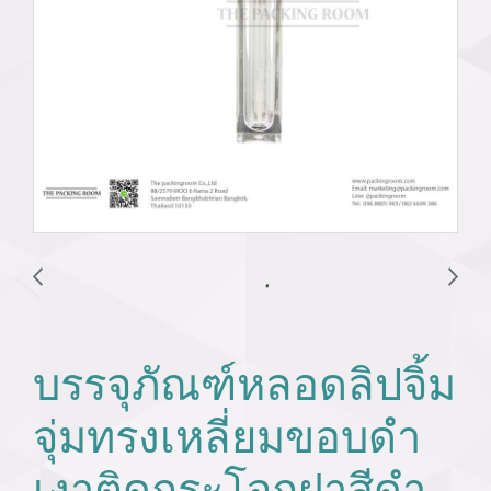
บรรจุภัณฑ์หลอดลิปจิ้ม
จุ่มทรงเหลี่ยมขอบดำ
เงาติดกระโจกฝาสีดำ