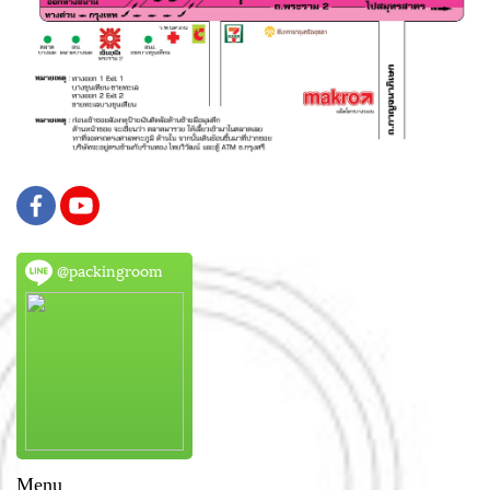
@packingroom
Menu