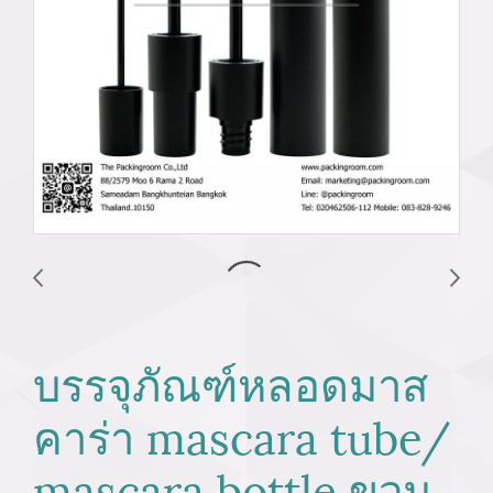
บรรจุภัณฑ์หลอดมาส
คาร่า mascara tube/
mascara bottle ขวม