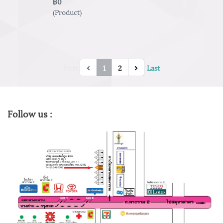
฿0
(Product)
First
1
2
Last
Follow us :