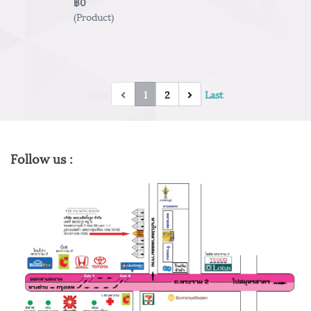
฿0
(Product)
First
1
2
Last
Follow us :