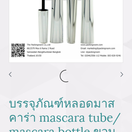
บรรจุภัณฑ์หลอดมาส
คาร่า mascara tube/
mascara bottle ขวม