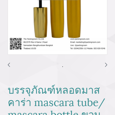
บรรจุภัณฑ์หลอดมาส
คาร่า mascara tube/
mascara bottle ขวม