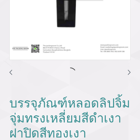
บรรจุภัณฑ์หลอดลิปจิ้ม
จุ่มทรงเหลี่ยมสีดำเงา
ฝาปิดสีทองเงา