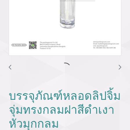
บรรจุภัณฑ์หลอดลิปจิ้ม
จุ่มทรงกลมฝาสีดำเงา
หัวมุกกลม