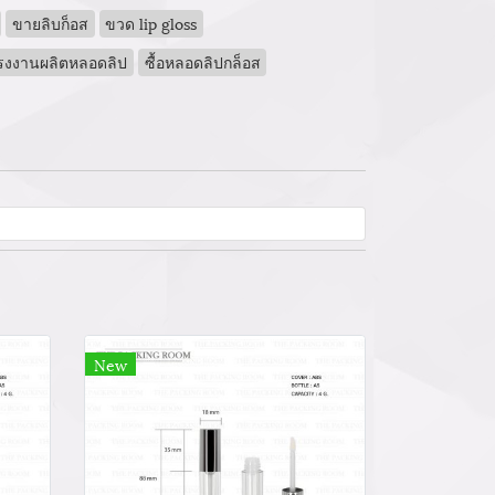
ขายลิบก็อส
ขวด lip gloss
รงงานผลิตหลอดลิป
ซื้อหลอดลิปกล็อส
New