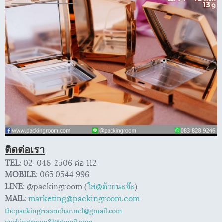
ติดต่อเรา
TEL
: 02-046-2506 ต่อ 112
MOBILE
: 065 0544 996
LINE
: @packingroom (
ใส่@ด้วยนะจ๊ะ
)
MAIL
:
marketing@packingroom.com
thepackingroomchannel@gmail.com
packingroom31@gmail.com