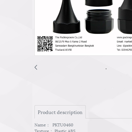
Product description
Name： PKTU0460
Texture： Plastic ABS