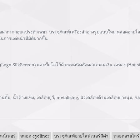
กระกอบแปรงหัวเพชร บรรจุภัณฑ์เครื่องสำอางรูปแบบใหม่ หลอดอายไลเนอร
ในการแต่หน้ามีมิติมากขึ้น
 (Logo SilkScreen) และปั๊มโลโก้ด้วยเทคนิคฮ๊อตสแตมเคเงิน เคทอง (Hot 
ปั๊ม, น้ำค้างแข็ง, เคลือบยูวี, metalizing, ผิวเคลือบด้านเคลือบยางนุ่ม, ฯ
ลน์เนอร์
หลอด eyeliner
บรรจุภัณฑ์อายไลน์เนอร์สีดำ
หลอดอายไลร์