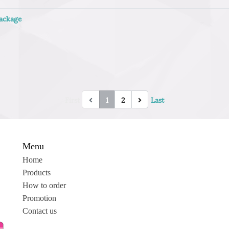
package
First
1
2
Last
Menu
Home
Products
How to order
Promotion
Contact us