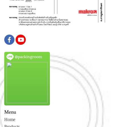
@packingroom
Menu
Home
Products