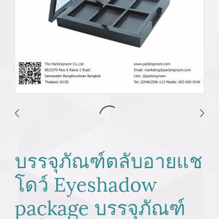
บรรจุภัณฑ์ตลับอายแช
โดว์ Eyeshadow
package บรรจุภัณฑ์