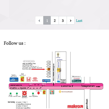
First
1
2
3
Last
Follow us :