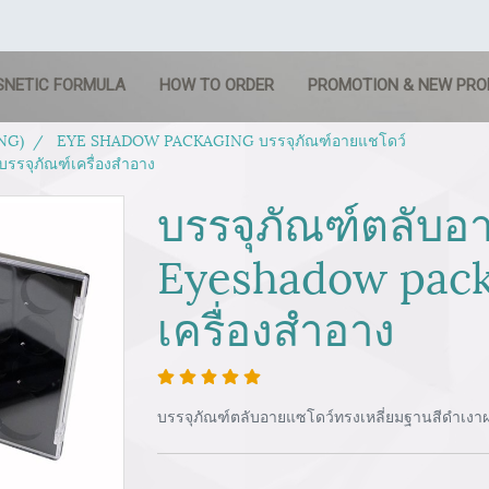
SNETIC FORMULA
HOW TO ORDER
PROMOTION & NEW PR
NG)
EYE SHADOW PACKAGING บรรจุภัณฑ์อายแชโดว์
รรจุภัณฑ์เครื่องสำอาง
บรรจุภัณฑ์ตลับอ
Eyeshadow pack
เครื่องสำอาง
บรรจุภัณฑ์ตลับอายแซโดว์ทรงเหลี่ยมฐานสีดำเงาฝา