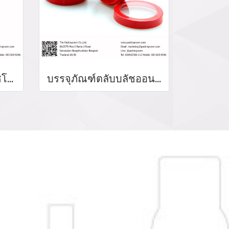
บรรจุภัณฑ์ตลับอายแชโดว์ Eyeshadow package บรรจุภัณฑ์เครื่องสำอาง
บรรจุภัณฑ์ตลับบลัชออน blush on packaging ร้านขายบรรจุภัณฑ์ จำหน่ายบรรจุภัณฑ์เครื่องสำอางทุกประเภท