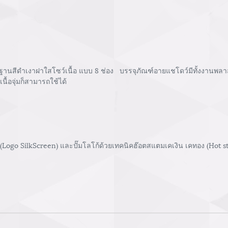
นสีดำเงาฝาใสโซว์เนื้อ แบบ 8 ช่อง บรรจุภัณฑ์อายแชโดว์มีทั้งงานพลาส
ื้อจุ่มก็สามารถใช้ได้
 (Logo SilkScreen) และปั๊มโลโก้ด้วยเทคนิคฮ๊อตสแตมเคเงิน เคทอง (Hot 