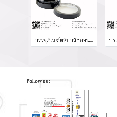
บรรจุภัณฑ์ตลับบลัชออน blush on packaging ร้านขายบรรจุภัณฑ์ จำหน่ายบรรจุภัณฑ์เครื่องสำอางทุกประเภท
Follow us :