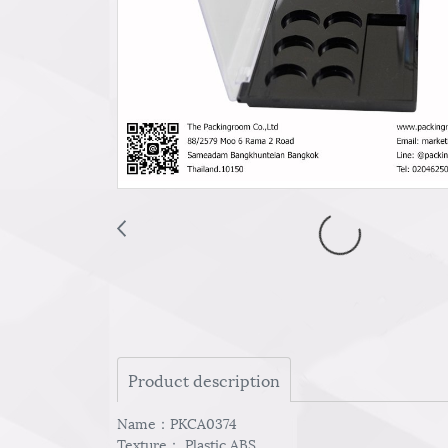
Product description
Name：PKCA0374
Texture： Plastic ABS